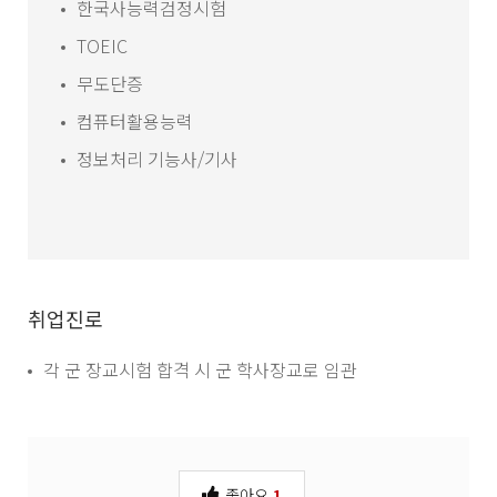
한국사능력검정시험
TOEIC
무도단증
컴퓨터활용능력
정보처리 기능사/기사
취업진로
각 군 장교시험 합격 시 군 학사장교로 임관
좋아요
1