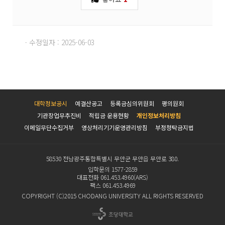
· 수정일자 : 2025-06-03
대학정보공시
예결산공고
등록금심의위원회
평의원회
기관장업무추진비
적립금 운용현황
개인정보처리방침
이메일무단수집거부
영상처리기기운영관리방침
부정청탁금지법
58530 전남광주통합특별시 무안군 무안읍 무안로 380.
입학문의 1577-2859
대표전화 061.453.4960(ARS)
팩스 061.453.4969
COPYRIGHT (C)2015 CHODANG UNIVERSITY ALL RIGHTS RESERVED