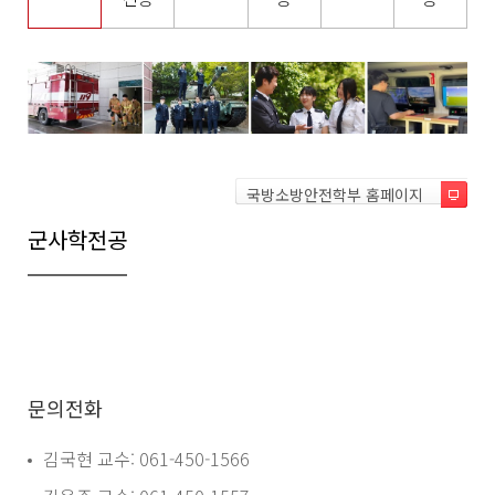
국방소방안전학부 홈페이지
군사학전공
문의전화
김국현 교수: 061-450-1566