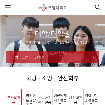
대학/대학원
대학/대학원
국방 · 소방 · 안전학부
군사학전공
국방 · 소방 · 안전학부
국방 · 소방 · 안전학부
국방행정
첨단방재
경찰 · 해
군사학전
소방안전
지적학전
드론융합
시스템전
양경찰전
공
관리전공
공
전공
공
공