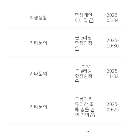
학생개인
2026-
학생생활
이메일
03-04
군 e러닝
2025-
기타문의
학점인정
10-30
└ re.
군 e러닝
2025-
기타문의
학점인정
11-03
구름다리
유리창 조
2025-
기타문의
류 충돌 관
09-25
련 건의