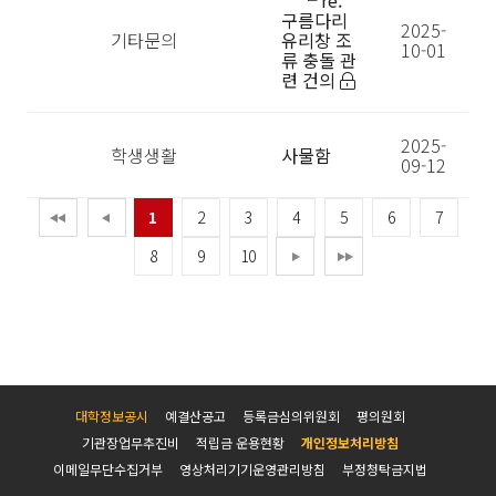
└ re.
구름다리
2025-
기타문의
유리창 조
10-01
류 충돌 관
련 건의
2025-
학생생활
사물함
09-12
1
2
3
4
5
6
7
8
9
10
대학정보공시
예결산공고
등록금심의위원회
평의원회
기관장업무추진비
적립금 운용현황
개인정보처리방침
이메일무단수집거부
영상처리기기운영관리방침
부정청탁금지법