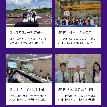
체험 프로그램으로 구성되어 참가 학생들의 높은 관심과 호
응을 얻었다. 또한 전주, 여수, 광주, 목포 등 지역문화 탐방을
통해 한국의 역사와 문화, 관광자원을 직접 경험하며 한국에
대한 이해를 넓히는 기회를 제공했다. 특히 참가 학생들은 한
국어 수업을 통해 의사소통 능력을 향상시키는 것은 물론, 다
초당대학교, 독일 볼로콥터와 UAM 전문인력 양성 MOU 체결
초당대, 광주 금파공고와 '항공기 기체 제작·정비' 고교-대학 연계 학교 밖 수업 성료
양한 문화체험과 지역 탐방을 통해 한국의 전통과 현대문화
제주 UAM 서비스 쇼케이스에서
- 여학생 2명 포함 금파공고 항공
를 함께 경험하며 국제적 감각과 글로벌 역량을 키우는 소중
글로벌 미래항공교육 협력 본격화
기계과 18명 대상, 4일간 실무 역
초당대학교(총장 서유미)는 지난
량 강화 교육 진행 - 호남119특수
한 시간을 가졌다. 초당대학교는 이번 단기연수를 통해 중
7월 29일 제주 서귀포시 섭지코지
구조대 방문 및 지역 문화유산 탐
국 자매대학교와의 교류 협력을 더욱 강화하는 한편, 학생 간
에서 열린 「2026 제주 UAM 서비
방 등 진로 체험 병행 - 호남 유일
스 쇼케이스」에서 세계적인
항공특성화 대학·고교 간 협력으
국제교류 활성화와 글로벌 인재 양성을 위한 교육 프로그램
eVTOL(UAM) 기업인 독일 볼로콥
로 지역 인재 양성 초당대학교
을 지속적으로 확대해 나갈 계획이다. 국제교류교육원 임진
터(Volocopter GmbH)와 미래
(총장 서유미) 항공기술교육원(원
도심항공교통(UAM) 전문인력 양
장 이봉식)은 광주 금파공업고등
호 원장은 “이번 단기연수 프로그램은 한국어 교육뿐만 아니
성을 위한 업무협약(MOU)을 체결
학교(교장 이광중) 학생들을 대상
라 다양한 K-문화와 지역문화를 직접 체험할 수 있도록 구성
했다. 이번 협약은 대한민국 UAM
으로 ‘항공기 기체 제작/정비’ 과목
산업의 상용화와 전문인력 양성체
을 주제로 한 ‘고교-대학 연계 학교
하여 참가 학생들의 만족도가 매우 높았다. 앞으로도 자매대
계 구축을 위한 중요한 국제협력
밖 수업’을 지난 7월 27일부터 30
학교와의 지속적인 교류를 통해 글로벌 인재 양성과 국제화
사례로 평가받고 있다. 이번 행
일까지 4일간 성공적으로 마쳤다
초당대, 지역인재 양성 위한 지·학·관 교육협력 협의체 개최
초당대학교 호텔조리베이커리학과, KBS 「생방송 남도톡톡」 출연… 글로벌 조리교육 비전 소개
사는 국토교통부가 주최하고 항공
고 밝혔다. 이번 교육에는 여학
교육의 질을 높여 나가겠다.”라고 말했다. 한편, 초당대학
- 학과체험부터 대학 진학·적응까
초당대학교(총장 서유미) 호텔조
안전기술원(KIAST)이 지원한
생 2명을 포함한 금파공업고등학
지 연계하는 지역인재 성장모델 논
리베이커리학과(학과장 라채일)는
「2026 제주 UAM 서비스 쇼케이
교 항공기계과 학생 18명이 참여
교는 해외 자매대학과의 활발한 교류를 바탕으로 단기연수,
의 - 초당대학교(총장 서유미)는
지난 7월 16일 KBS 목포방송국 표
스」의 일환으로 개최됐다. 행사
해 미래 항공 엔지니어를 향한 첫