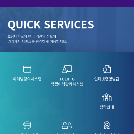
학생교환, 공동교육과정 등 다양한 국제교류 프로그램을 운
대학 본관 4층 대회의실에서 지역
준FM 105.9MHz 「생방송 남도톡
에는 국토교통부와 제주특별자치
걸음을 내디뎠다. 입과식에는 이광
인재 양성을 위한 협력체계 강화를
톡」에 출연해 학과의 특성화 교
도, UAM Team Korea, 국내외 기
중 교장과 교사 4명이 직접 교육
영하며 글로벌 교육 경쟁력 강화에 힘쓰고 있다.
위해 ‘2026년 제1차 지역인재육성
육과 글로벌 경쟁력을 소개했다.
업, 대학 및 연구기관 관계자와 일
현장을 찾아 무더위 속에서도 도전
지·학·관 교육협력 협의체’를 7월
이날 방송에는 배현수 교수와 호텔
반 관람객 등 약 300명이 참석했으
의 구슬땀을 흘리는 학생들을 격려
QUICK
SERVICES
23일 개최했다고 밝혔다. 이번 협
조리베이커리학과 이수아(4학년)
며, 2028년 UAM 초기 상용화를 목
하여 훈훈함을 더했다. 학생들
의체에는 초당대학교 교수와 교직
학생이 함께 출연해 현장 중심 실
표로 한 대한민국의 미래 항공교통
은 항공기 전반에 대한 이해를 바
원, 무안군 관계자, 지역 고등학교
습교육과 국내외 산학협력 프로그
비전이 공개됐다. 행사의 하이라
탕으로 기체 제작의 기초인 리베이
교사, 학생 및 학부모 등 총 14명이
램을 소개했다. 특히 국내 대학 최
이트는 독일 볼로콥터의 2인승 유
팅(Riveting), 튜브 벤딩(Tube
초당대학교의 여러 기관의 정보와
참석해 전남 지역인재육성지원사
초로 프랑스 세계적 조리교육기관
인 eVTOL 기체 'VOLO 2X'의 실
Bending), 항공기 도면 해독, 토
여러가지 서비스를 편리하게 이용하세요.
업의 주요 추진 방향과 지역 교육
인 에꼴 뒤카스(École Ducasse)​
제 비행 시연이었다. 성산일출봉과
크 및 안전결선 실습 진행하였고,
기관 간 협력 방안을 논의했다.
와 체결한 글로벌 조리교육 협력
섭지코지 인근 해상을 비행하며 관
T-50 고등훈련기 프라모델 조립을
이날 협의체에서는 ▲2차년도 학
(MOU), 프랑스 조리연수 프로그
광, 지역교통, 공공서비스 분야에
통한 항공기 구조를 이해하는 계기
교 밖 교육과정 교과목 개발 계획
램, 글로벌 셰프 양성 시스템을 중
적용 가능한 미래 UAM 운항 모델
가 되었다. 또한 화순군 소재 호
검토 ▲학교 밖 교육과정의 학교
심으로 학과의 차별화된 교육 경쟁
을 선보여 많은 관심을 받았다.
남119특수구조대를 방문해 국내
생활기록부 기재 방향 ▲지역인재
력을 청취자들에게 알렸다. 또
이번 MOU를 통해 초당대학교와
제작 헬기인 ‘수리온’을 직접 만져
전형 입학예정자 대상 Pre-
한 학과의 챌린지 장학프로그램을
볼로콥터는 ▲UAM 조종사 교육과
보고 체험하며 항공 엔지니어로서
College 프로그램 운영 ▲무안군
통해 선발된 제1기 연수생 10명은
정 공동 개발 ▲비행훈련 및 시뮬
의 꿈을 구체화하였으며, 세계문화
이러닝강의시스템
TULIP-G
인터넷증명발급
교육발전특구 사업과의 연계 방안
오는 8월 16일 프랑스 에꼴 뒤카스
레이션 프로그램 협력 ▲학술 및
유산인 화순 고인돌 유적지를 찾아
학생이력관리시스템
등을 협의했다. 참석자들은 고교-
에서 약 1주간 조리실무 교육과 프
기술교류 ▲공동 연구 ▲학생 인
우리 선조들의 우수성을 확인하고
대학 학점 인정 과목으로 개발 중
랑스 식문화를 직접 체험하며 글로
턴십 및 글로벌 취업 연계 등 미래
지역에 대한 자부심 함양하는 문화
인 간호학 분야 교과목의 목표와
벌 역량을 키울 예정이다. 배현수
항공산업 전문인력 양성을 위한 다
탐방도 함께 진행되었다. 이번
내용, 난이도 및 운영 방안을 검토
교수는 "초당대학교 호텔조리베이
양한 협력사업을 추진하기로 했다.
프로그램에 참여한 1학년 이도원
했다. 특히 고등학생의 학습 수준
커리학과는 현장 중심 교육과 글로
특히 초당대학교는 국내 최대
학생은 “무더위에 땀이 쏟아 내렸
장학안내
에 맞춰 교과 내용을 구성하고, 대
벌 교육협력을 바탕으로 학생들이
규모의 다이아몬드 항공기 교육기
지만, 항공기 제작 및 정비 산업의
학이 보유한 인체 모형과 시뮬레이
세계 무대에서 경쟁력을 갖춘 조리
단과 콘도르비행교육원(원장 정원
비전을 직접 눈으로 확인하면서 나
션 기자재를 활용한 실습·체험 중
전문가로 성장할 수 있도록 교육
경)을 기반으로 축적해 온 조종사
의 진로 선택이 탁월했음을 느꼈
심 수업을 확대해야 한다는 데 의
혁신을 지속하고 있다"며 "앞으로
양성 경험을 바탕으로, 차세대
다”며, “우리 지역에 대한민국을
견을 모았다. 학교생활기록부에
도 국내를 넘어 세계를 선도하는
AAM(UAM) 조종사 교육체계를 구
대표하는 항공특성화 대학인 초당