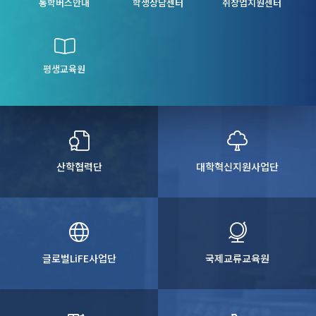
는 단순한 수업 참여 사실보다 탐
글로컬 조리교육의 중심으로 자리
축할 계획이다. 볼로콥터는 세계적
통학버스안내
학생상담센터
대학교가 있다는 것에 자부심을 느
취창업지원센터
구활동과 실습 과정, 문제해결 능
매김하겠다"고 말했다. 초당대학
인 eVTOL 기술과 운용 경험을 공
끼며, 향후 항공 부문에 진학해 훌
력, 협업·의사소통 역량 등 학생의
교 호텔조리베이커리학과는 프랑
유하며 교육 프로그램 개발에 협력
륭한 항공 엔지니어로 성장하고 싶
학습 과정과 성장이 구체적으로 드
스 에꼴 뒤카스를 비롯한 다양한
할 예정이다. 또한 양 기관은 향
다”고 당찬 포부를 밝혔다. 올해
러나도록 기재 방향을 마련하기로
국내외 교육기관 및 산업체와의 협
후 Voloxpro 교육훈련기 도입과
로 3년째 본 과정을 주관한 이봉식
했다. 아울러 초당대학교는 무안
력을 확대하며, 학생들에게 국제적
시뮬레이터 구축, 공동 교육과정
초당대학교 항공기술교육원장은
군 교육발전특구 사업과 지역인재
평생교육원
교육환경과 폭넓은 현장 경험을 제
운영 등을 단계적으로 추진하여 국
“학생들의 뜨거운 관심과 열정에
육성지원사업을 연계해 ‘학과체험
공하고 있다. 앞으로도 실무와 글
내 UAM 산업 발전과 전문인력 양
큰 감동을 받았다”며, “호남 유일
→ 학교 밖 교육과정 → 지역인재
로벌 역량을 겸비한 창의적인 조리
성의 새로운 모델을 만들어 나갈
의 항공특성화 대학인 초당대학교
전형 → Pre-College’로 이어지는
인재를 양성하며, 지역과 세계를
계획이다. 초당대학교 콘도르비
와 지역 유일의 항공특성화 고등학
단계별 지역인재 성장모델을 구축
연결하는 대한민국 대표 호텔조리
행교육원장 정원경 교수는 "이번
교인 금파공업고등학교가 든든한
하기로 했다. 또한 항공·간호뿐만
·베이커리 교육기관으로 도약해
협약은 단순한 국제교류를 넘어 대
동반자가 되어, 항공 불모지인 이
아니라 뷰티, 외식조리, 치위생 등
나갈 계획이다.
한민국 미래항공교육의 새로운 이
지역의 젊은이들이 양질의 일자리
대학의 특성화 분야를 활용한 진로
정표가 될 것"이라며 "정부의
를 찾아 정주할 수 있도록 항공산
체험 프로그램도 확대할 방침이다.
UAM 상용화 정책에 발맞춰 세계
업 발전과 지역인재 양성에 책무를
산학협력단
대학혁신지원사업단
박상식 초당지역공헌센터장은
수준의 UAM 조종사와 운항 전문
다할 것이다”고 강조했다.
“지역 학생의 진로 탐색부터 대학
인력을 양성하는 데 최선을 다하겠
진학과 입학 후 적응까지 지원할
다"고 밝혔다. 정부는 이번 제주
수 있도록 지·학·관 협력체계를
UAM 서비스 쇼케이스를 계기로
강화하고, 지역인재의 성장과 정주
지역 특성에 맞는 UAM 서비스 모
를 위한 실질적인 교육 프로그램을
델을 구체화하고, 조종사·정비사
지속적으로 확대하겠다”고 말했
양성, 제도 정비, 기체 개발 등을
다.
통해 2028년 UAM 초기 상용화를
글로벌LiFE사업단
국제교류교육원
본격 추진할 계획이다. 초당대학교
역시 이러한 국가 정책에 발맞춰
글로벌 산학협력과 교육혁신을 지
속적으로 확대해 나갈 예정이다.