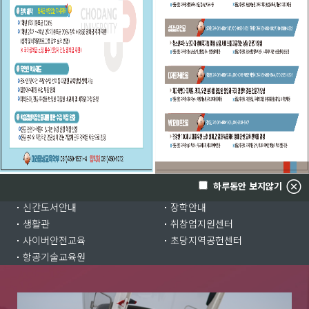
바로가기
바로가기
하루동안 보지않기
학생서비스
예비입학생
교직원서비스
학생포털
인터넷증명서발급
학사일정
수강신청
TULIP-G(학생이력관리시스템)
학생상담센터
하루동안 보지않기
통학버스안내
이러닝강의시스템
신간도서안내
장학안내
생활관
취창업지원센터
사이버안전교육
초당지역공헌센터
항공기술교육원