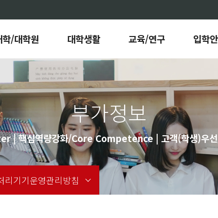
대학/대학원
대학생활
교육/연구
입학안
부가정보
er | 핵심역량강화/Core Competence | 고객(학생)우선/C
처리기기운영관리방침