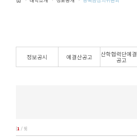
대학소개
정보공개
등록금심의위원회
산학협력단예결
정보공시
예결산공고
공고
[
1
/ 9]