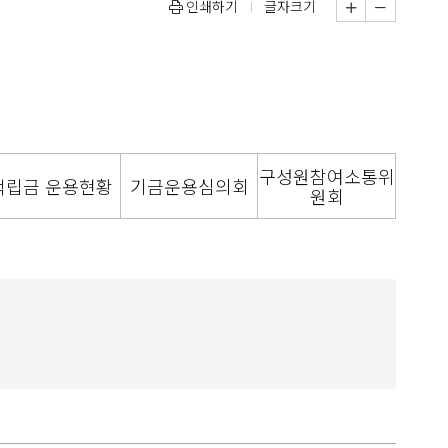
인쇄하기
글자크기
구성원참여소통위
적립금 운용현황
기금운용심의회
원회