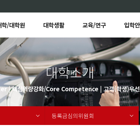
대학/대학원
대학생활
교육/연구
입학안
대학소개
er | 핵심역량강화/Core Competence | 고객(학생)우선/C
등록금심의위원회