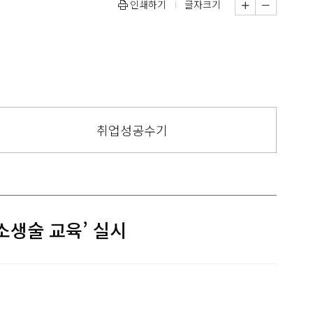
인쇄하기
글자크기
취업성공수기
생술 교육’ 실시