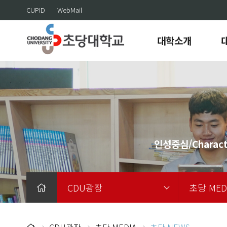
CUPID
WebMail
대학소개
인성중심/Charact
CDU광장
초당 MED