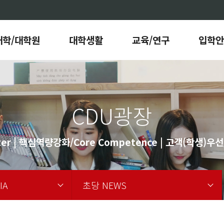
대학/대학원
대학생활
교육/연구
입학안
CDU광장
er | 핵심역량강화/Core Competence | 고객(학생)우선/C
IA
초당 NEWS