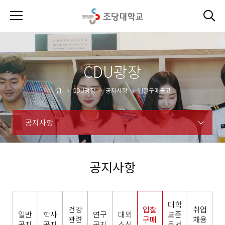
CDU광장
CDU광장
공지사항
입찰구매공고
공지사항
공지사항
대학
건강
입찰
취업
일반
학사
연구
대외
표준
관련
구매
채용
공지
공지
공지
소식
문서