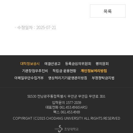
목록
· 수정일자 : 2025-07-21
대학정보공시
예결산공고
등록금심의위원회
평의원회
기관장업무추진비
적립금 운용현황
개인정보처리방침
이메일무단수집거부
영상처리기기운영관리방침
부정청탁금지법
58530 전남광주통합특별시 무안군 무안읍 무안로 380.
입학문의 1577-2859
대표전화 061.453.4960(ARS)
팩스 061.453.4969
COPYRIGHT (C)2015 CHODANG UNIVERSITY ALL RIGHTS RESERVED