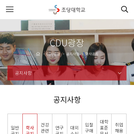
CDU광장
CDU광장
공지사항
학사공지
공지사항
공지사항
대학
건강
입찰
취업
일반
학사
연구
대외
표준
관련
구매
채용
공지
공지
공지
소식
문서