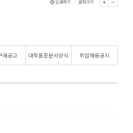
인쇄하기
글자크기
구매공고
대학표준문서양식
취업채용공지