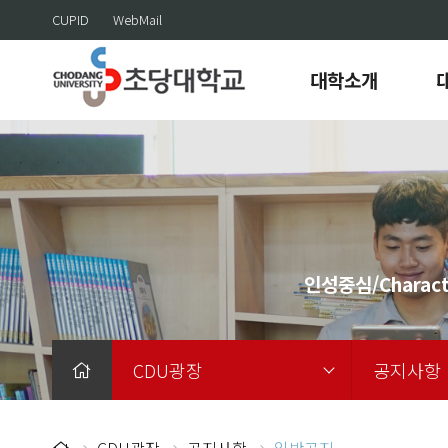
CUPID
WebMail
대학소개
인성중심/Charact
CDU광장
공지사항