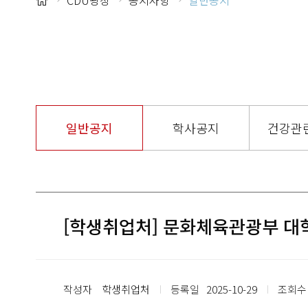
CDU광장
공지사항
일반공지
일반공지
학사공지
건강관
[학생취업처] 문화체육관광부 대학
작성자
학생취업처
등록일
2025-10-29
조회수