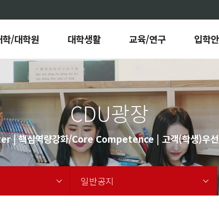
대학/대학원
대학생활
교육/연구
입학안
CDU광장
er | 핵심역량강화/Core Competence | 고객(학생)우선/C
일반공지